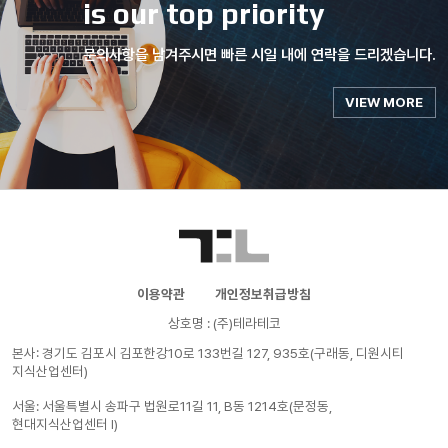
is our top priority
문의사항을 남겨주시면 빠른 시일 내에 연락을 드리겠습니다.
VIEW MORE
이용약관
개인정보취급방침
상호명 : (주)테라테코
본사: 경기도 김포시 김포한강10로 133번길 127, 935호(구래동, 디원시티
지식산업센터)
서울: 서울특별시 송파구 법원로11길 11, B동 1214호(문정동,
현대지식산업센터 I)