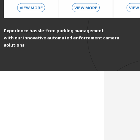
VIEW MORE
VIEW MORE
VIEW
Experience hassle-free parking management
with our innovative automated enforcement camera
solutions