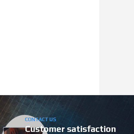
01
01
공지
ESG 정밀진단
컨설팅 확인서
2026-03-26
CONTACT US
Customer satisfaction