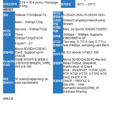
276 x 104 (mm) / Package :
사이즈/무게
동작온도
-30°C ~ 50°C
1.0Kg
네트워크
비디오
접속
10Base-T/100Base-Tx
H.264/H.264+/H.265/H.265+
압축방식
스트림
Video/Complex(Video/Audio)
Main - 1080p/720p
타입
Stream
프레임
Second - 1080p/720p
Max. 30 fps for 1080P/720P/D1
비디오
비율
스트림
Third -
30Kbps ~ 16Mbps. Supports
대역폭
1080p/720p/D1/CIF
CBR/VBR/FIX QP
오디오
Two way, G.711 A-law, G.711 μ-
Fourth* - D1
압축방식
law, 64kbps, sampling rate 8kHz
Micro SD/SDHC/SDXC
웹
로컬저장
Card , Support up to
IE 6.0 above, HTML5 지원
브라우저
256GB
지능형 위치자막 및 방향표시
Micro SD/SDCH/SDXC Record,
Graphic
고정/프리셋 형태(문자,그래픽),
알림동작
Relay Output, Snapshot,
OSD
최대 4개 지원
Notification of Client
IPv4 - IPv4/IPv6*, TCP/IP, UDP,
RTP, RTSP, HTTP, HTTPS, NTP,
DNS, DHCP, FTP
최대
10 users(Depending on
프로토콜
ONVIF - PROFILE S
접속자수
user bandwidth)
Security - User
Authentication(ID/PW), IP
Address filtering
미지
목록으로