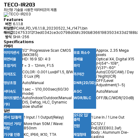
TECO-IR203
최신형 기술을 사용한 테라테코의 제품
Features
버전
6.1.1.8
파일명
IPCAM_PD_V6.1.1.8_20230522_14_r1471.bin
해쉬값
024753312f3ed0342ce3c0798d0bfc390b83661983503433d2188b
방식
SHA-256
Specifications
카메라
1/2“ Progressive Scan CMOS
Approx. 2.35 Mega
이미지센서
유효 화소수
(IMX385)
pixels
화면비율
HD: 16:9 SD: 4:3
줌배율
Optical X4, Digital X15
(H)54°~108°,
초점거리
f = 3 ~ 12mm, F1.5
화각
(V)31°~60°
COLOR : 0.001 Lux@F1.5, B/W
Auto(CDS/CAM) / Day
최저조도
주/야간
: 0 Lux (IR)
/ Night(ICR)
OFF/Level
영상초점
Auto/Manual
DNR(2D/3D)
Adjustment(1~5)
1 sec ~ 1/10,000sec(60/30
셔터속도
AGC
Auto/Manual
mode)
화이트밸런스
Auto/Indoor/Outdoor/Manual
WDR/BLC
OFF/BLC/WDR(120dB)
DIS, Defog, HLC, Dynamic
기타
slow shutter
일반
오디오 입/
센서 입/출력
1 Input / 1 Output(Relay)
1 Line In / 1 Line Out
출력
적외선 거리/
More than 50M / Wave:
DC12V /
전원
파장
850nm
PoE(IEEE802.3af)
Body : Aluminum Die-
기구물 인증
KC, IP66, IK10, TTA
재질형태
casting